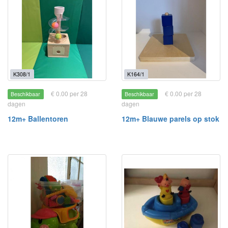
K308/1
K164/1
€ 0.00 per 28
€ 0.00 per 28
Beschikbaar
Beschikbaar
dagen
dagen
12m+ Ballentoren
12m+ Blauwe parels op stok