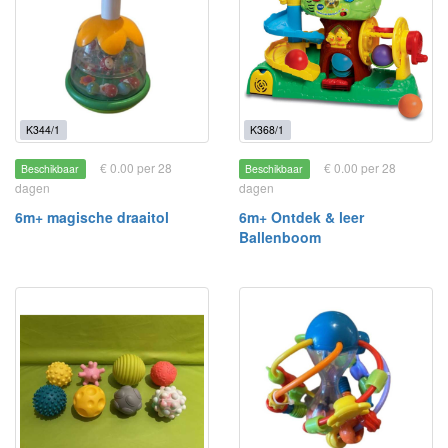
K344/1
K368/1
€ 0.00 per 28
€ 0.00 per 28
Beschikbaar
Beschikbaar
dagen
dagen
6m+ magische draaitol
6m+ Ontdek & leer
Ballenboom