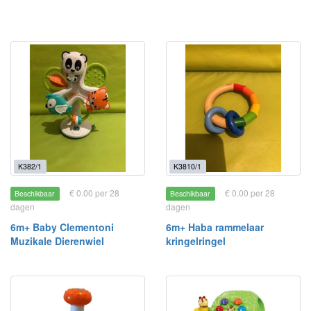
K382/1
K3810/1
€ 0.00 per 28
€ 0.00 per 28
Beschikbaar
Beschikbaar
dagen
dagen
6m+ Baby Clementoni
6m+ Haba rammelaar
Muzikale Dierenwiel
kringelringel