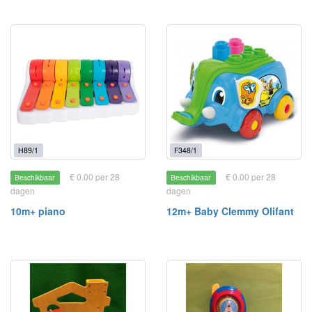
H89/1
F348/1
€ 0.00 per 28
€ 0.00 per 28
Beschikbaar
Beschikbaar
dagen
dagen
10m+ piano
12m+ Baby Clemmy Olifant