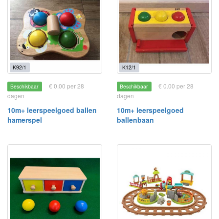
K92/1
K12/1
€ 0.00 per 28
€ 0.00 per 28
Beschikbaar
Beschikbaar
dagen
dagen
10m+ leerspeelgoed ballen
10m+ leerspeelgoed
hamerspel
ballenbaan