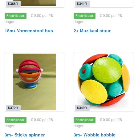
K366/1
K341/1
€ 0.00 per 28
€ 0.00 per 28
Beschikbaar
Beschikbaar
dagen
dagen
18m+ Vormenstoof bus
2+ Muzikaal stuur
K372/1
K349/1
€ 0.00 per 28
€ 0.00 per 28
Beschikbaar
Beschikbaar
dagen
dagen
3m+ Sticky spinner
3m+ Wobble bobble