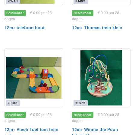
K374/1
K146/1
€ 0.00 per 28
€ 0.00 per 28
Beschikbaar
Beschikbaar
dagen
dagen
12m+ telefoon hout
12m+ Thomas trein klein
F320/1
K357/1
€ 0.00 per 28
€ 0.00 per 28
Beschikbaar
Beschikbaar
dagen
dagen
12m+ Vtech Toet toet trein
12m+ Winnie the Pooh