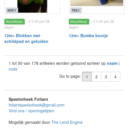
M30/1
F83/1
€ 0.00 per 28
€ 0.00 per 28
Beschikbaar
Beschikbaar
dagen
dagen
12m+ Blokken met
12m+ Bumba bootje
schildpad en geluiden
1 tot 50 van 178 artikelen worden getoond sorteer op
naam
|
code
Go to page:
1
2
3
4
Speelotheek Foliant
foliantspeelotheek@gmail.com
Vind ons / openingstijden
Mogelijk gemaakt door
The Lend Engine