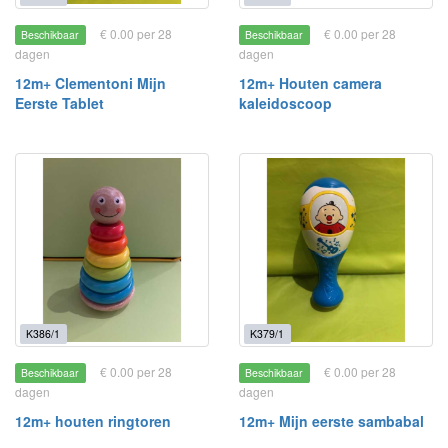
€ 0.00 per 28
€ 0.00 per 28
Beschikbaar
Beschikbaar
dagen
dagen
12m+ Clementoni Mijn
12m+ Houten camera
Eerste Tablet
kaleidoscoop
K386/1
K379/1
€ 0.00 per 28
€ 0.00 per 28
Beschikbaar
Beschikbaar
dagen
dagen
12m+ houten ringtoren
12m+ Mijn eerste sambabal