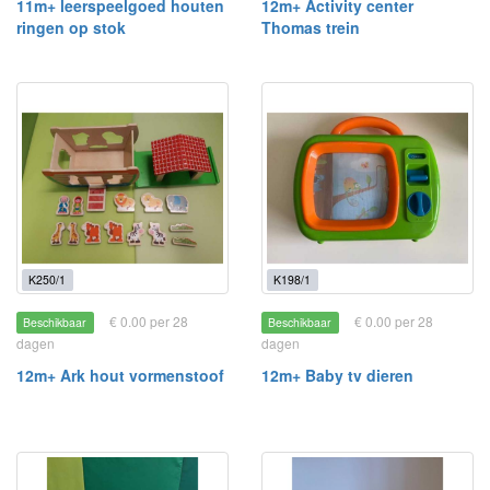
11m+ leerspeelgoed houten
12m+ Activity center
ringen op stok
Thomas trein
K250/1
K198/1
€ 0.00 per 28
€ 0.00 per 28
Beschikbaar
Beschikbaar
dagen
dagen
12m+ Ark hout vormenstoof
12m+ Baby tv dieren