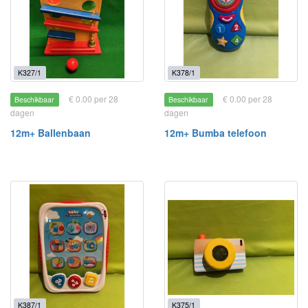
K327/1
K378/1
€ 0.00 per 28
€ 0.00 per 28
Beschikbaar
Beschikbaar
dagen
dagen
12m+ Ballenbaan
12m+ Bumba telefoon
K387/1
K375/1