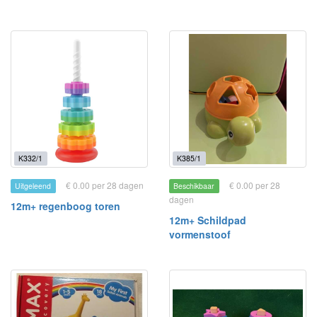
K332/1
K385/1
€ 0.00 per 28 dagen
€ 0.00 per 28
Uitgeleend
Beschikbaar
dagen
12m+ regenboog toren
12m+ Schildpad
vormenstoof