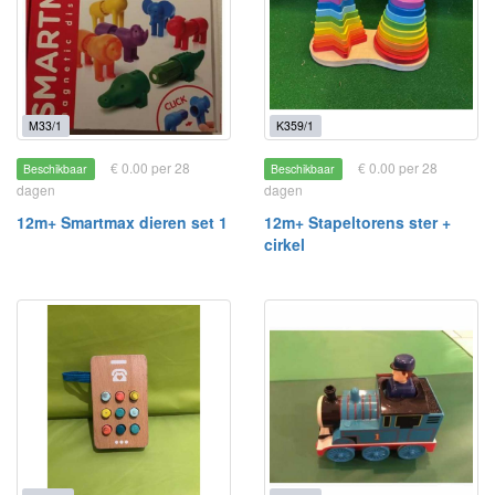
M33/1
K359/1
€ 0.00 per 28
€ 0.00 per 28
Beschikbaar
Beschikbaar
dagen
dagen
12m+ Smartmax dieren set 1
12m+ Stapeltorens ster +
cirkel