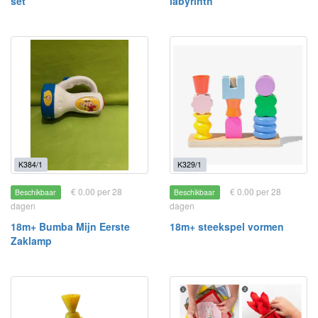
set
labyrinth
K384/1
K329/1
€ 0.00 per 28
€ 0.00 per 28
Beschikbaar
Beschikbaar
dagen
dagen
18m+ Bumba Mijn Eerste
18m+ steekspel vormen
Zaklamp