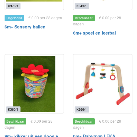
K376/1
K343/1
€ 0.00 per 28 dagen
€ 0.00 per 28
Uitgeleend
Beschikbaar
dagen
6m+ Sensory ballen
6m+ speel en leerbal
K360/1
K266/1
€ 0.00 per 28
€ 0.00 per 28
Beschikbaar
Beschikbaar
dagen
dagen
9m+ kikker uit een doosje
0m+ Babygym LEKA