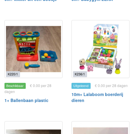
K220/1
K236/1
€ 0.00 per 28
€ 0.00 per 28 dagen
Beschikbaar
Uitgeleend
dagen
10m+ Lalaboom boerderij
1+ Ballenbaan plastic
dieren