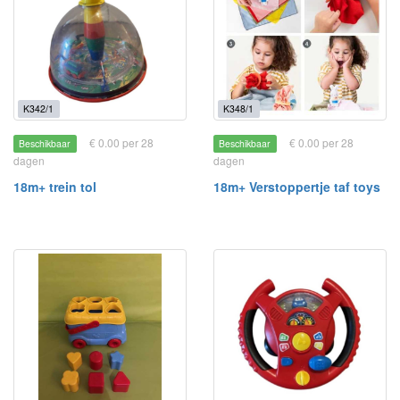
K342/1
K348/1
€ 0.00 per 28
€ 0.00 per 28
Beschikbaar
Beschikbaar
dagen
dagen
18m+ trein tol
18m+ Verstoppertje taf toys