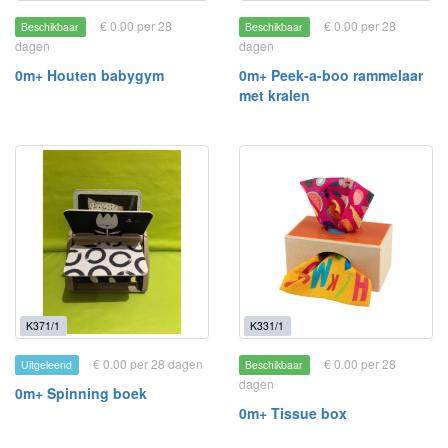
€ 0.00 per 28
€ 0.00 per 28
Beschikbaar
Beschikbaar
dagen
dagen
0m+ Houten babygym
0m+ Peek-a-boo rammelaar
met kralen
K371/1
K331/1
€ 0.00 per 28 dagen
€ 0.00 per 28
Uitgeleend
Beschikbaar
dagen
0m+ Spinning boek
0m+ Tissue box