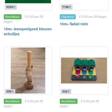
K254/1
F196/1
€ 0.00 per 28
€ 0.00 per 28 dagen
Beschikbaar
Uitgeleend
dagen
10m+ Safari trein
10m+ leerspeelgoed kleuren
schuifjes
K99/1
K42/1
€ 0.00 per 28
€ 0.00 per 28
Beschikbaar
Beschikbaar
dagen
dagen