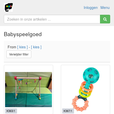
Inloggen
Menu
Babyspeelgoed
From
[ kies ]
-
[ kies ]
Verwijder filter
K363/1
K367/1