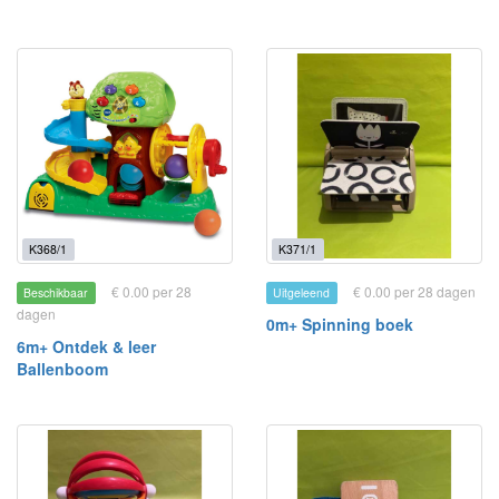
K368/1
K371/1
€ 0.00 per 28
€ 0.00 per 28 dagen
Beschikbaar
Uitgeleend
dagen
0m+ Spinning boek
6m+ Ontdek & leer
Ballenboom