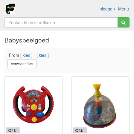
Inloggen
Menu
Babyspeelgoed
From
[ kies ]
-
[ kies ]
Verwijder filter
K341/1
K342/1