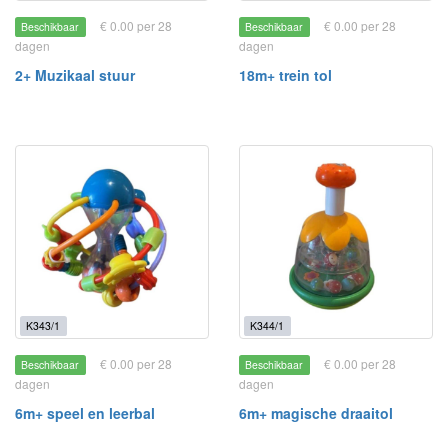
€ 0.00 per 28
€ 0.00 per 28
Beschikbaar
Beschikbaar
dagen
dagen
2+ Muzikaal stuur
18m+ trein tol
K343/1
K344/1
€ 0.00 per 28
€ 0.00 per 28
Beschikbaar
Beschikbaar
dagen
dagen
6m+ speel en leerbal
6m+ magische draaitol