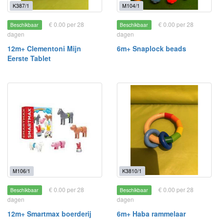
K387/1
M104/1
€ 0.00 per 28
€ 0.00 per 28
Beschikbaar
Beschikbaar
dagen
dagen
12m+ Clementoni Mijn
6m+ Snaplock beads
Eerste Tablet
M106/1
K3810/1
€ 0.00 per 28
€ 0.00 per 28
Beschikbaar
Beschikbaar
dagen
dagen
12m+ Smartmax boerderij
6m+ Haba rammelaar