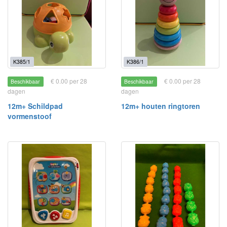
K385/1
K386/1
€ 0.00 per 28
€ 0.00 per 28
Beschikbaar
Beschikbaar
dagen
dagen
12m+ Schildpad
12m+ houten ringtoren
vormenstoof