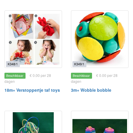
K348/1
K349/1
€ 0.00 per 28
€ 0.00 per 28
Beschikbaar
Beschikbaar
dagen
dagen
18m+ Verstoppertje taf toys
3m+ Wobble bobble