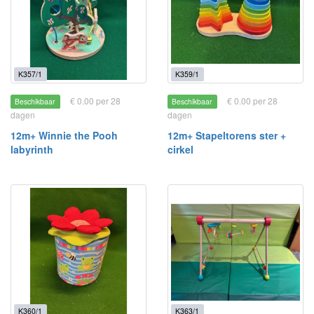
K357/1
K359/1
€ 0.00 per 28
€ 0.00 per 28
Beschikbaar
Beschikbaar
dagen
dagen
12m+ Winnie the Pooh
12m+ Stapeltorens ster +
labyrinth
cirkel
K360/1
K363/1