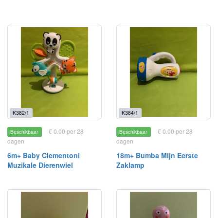
K382/1
K384/1
€ 0.00 per 28
€ 0.00 per 28
Beschikbaar
Beschikbaar
dagen
dagen
6m+ Baby Clementoni
18m+ Bumba Mijn Eerste
Muzikale Dierenwiel
Zaklamp