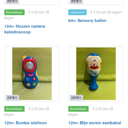
K375/1
K376/1
€ 0.00 per 28
€ 0.00 per 28 dagen
Beschikbaar
Uitgeleend
dagen
6m+ Sensory ballen
12m+ Houten camera
kaleidoscoop
K378/1
K379/1
€ 0.00 per 28
€ 0.00 per 28
Beschikbaar
Beschikbaar
dagen
dagen
12m+ Bumba telefoon
12m+ Mijn eerste sambabal