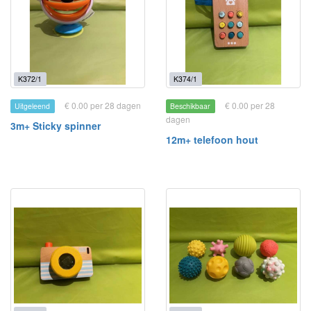
K372/1
K374/1
€ 0.00 per 28 dagen
€ 0.00 per 28
Uitgeleend
Beschikbaar
dagen
3m+ Sticky spinner
12m+ telefoon hout