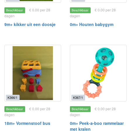
€ 0.00 per 28
€ 0.00 per 28
Beschikbaar
Beschikbaar
dagen
dagen
9m+ kikker uit een doosje
0m+ Houten babygym
K366/1
K367/1
€ 0.00 per 28
€ 0.00 per 28
Beschikbaar
Beschikbaar
dagen
dagen
18m+ Vormenstoof bus
0m+ Peek-a-boo rammelaar
met kralen