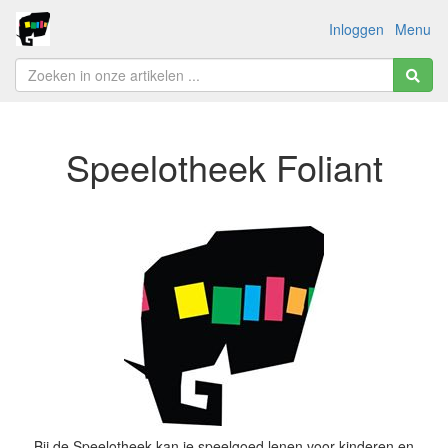
Inloggen
Menu
Speelotheek Foliant
Bij de Speelotheek kan je speelgoed lenen voor kinderen en