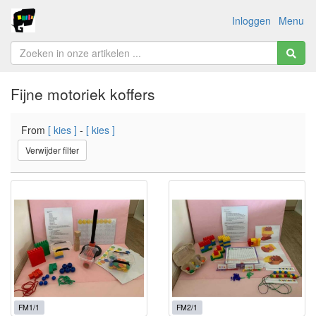
Inloggen
Menu
Fijne motoriek koffers
From
[ kies ]
-
[ kies ]
Verwijder filter
FM1/1
FM2/1