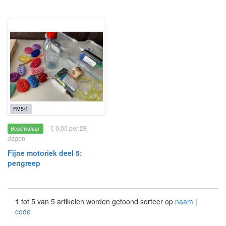
FM5/1
€ 0.00 per 28
Beschikbaar
dagen
Fijne motoriek deel 5:
pengreep
1 tot 5 van 5 artikelen worden getoond sorteer op
naam
|
code