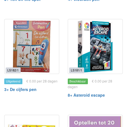
LS182/1
LS181/1
€ 0.00 per 28 dagen
€ 0.00 per 28
Uitgeleend
Beschikbaar
dagen
3+ De cijfers pen
8+ Asteroid escape