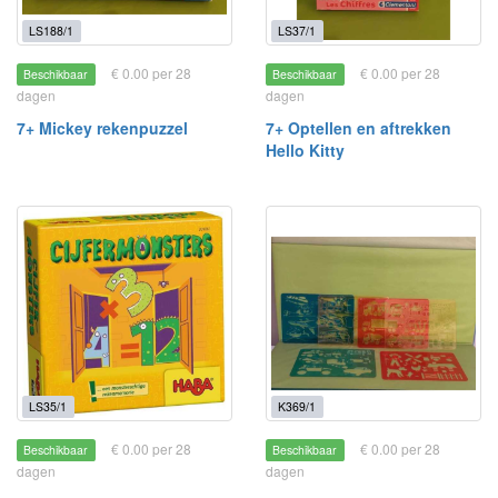
LS188/1
LS37/1
€ 0.00 per 28
€ 0.00 per 28
Beschikbaar
Beschikbaar
dagen
dagen
7+ Mickey rekenpuzzel
7+ Optellen en aftrekken
Hello Kitty
LS35/1
K369/1
€ 0.00 per 28
€ 0.00 per 28
Beschikbaar
Beschikbaar
dagen
dagen