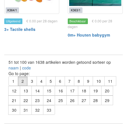
K364/1
K363/1
€ 0.00 per 28 dagen
€ 0.00 per 28
Uitgeleend
Beschikbaar
dagen
3+ Tactile shells
0m+ Houten babygym
51 tot 100 van 1638 artikelen worden getoond sorteer op
naam
|
code
Go to page:
1
2
3
4
5
6
7
8
9
10
11
12
13
14
15
16
17
18
19
20
21
22
23
24
25
26
27
28
29
30
31
32
33