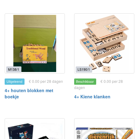
M138/1
LS190/1
€ 0.00 per 28 dagen
€ 0.00 per 28
Uitgeleend
Beschikbaar
dagen
4+ houten blokken met
boekje
4+ Kiene klanken