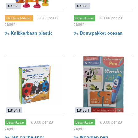
M137/1
M135/1
€ 0.00 per 28
€ 0.00 per 28
Niet beschikbaar
Beschikbaar
dagen
dagen
3+ Knikkerbaan plastic
3+ Bouwpakket oceaan
LS184/1
LS183/1
€ 0.00 per 28
€ 0.00 per 28
Beschikbaar
Beschikbaar
dagen
dagen
5+ Ten on the spot
4+ Woorden pen