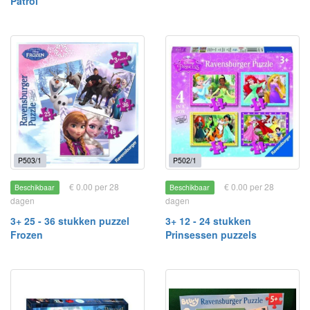
Patrol
P503/1
P502/1
€ 0.00 per 28
€ 0.00 per 28
Beschikbaar
Beschikbaar
dagen
dagen
3+ 25 - 36 stukken puzzel
3+ 12 - 24 stukken
Frozen
Prinsessen puzzels