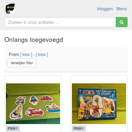
Inloggen
Menu
Onlangs toegevoegd
From
[ kies ]
-
[ kies ]
Verwijder filter
P509/1
P508/1