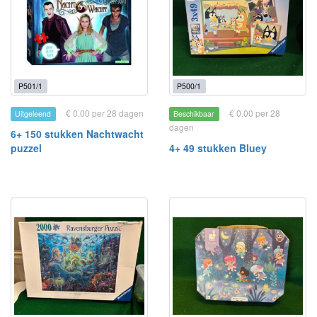
P501/1
P500/1
€ 0.00 per 28 dagen
€ 0.00 per 28
Uitgeleend
Beschikbaar
dagen
6+ 150 stukken Nachtwacht
puzzel
4+ 49 stukken Bluey