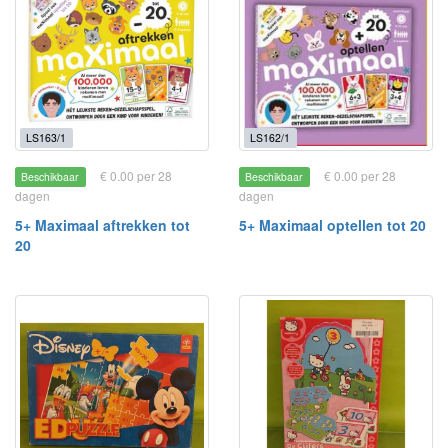
LS163/1
LS162/1
€ 0.00 per 28
€ 0.00 per 28
Beschikbaar
Beschikbaar
dagen
dagen
5+ Maximaal aftrekken tot
5+ Maximaal optellen tot 20
20