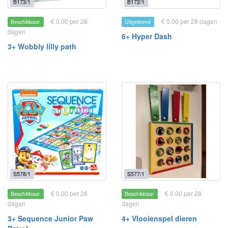
B173/1
B172/1
€ 0.00 per 28
€ 0.00 per 28 dagen
Beschikbaar
Uitgeleend
dagen
6+ Hyper Dash
3+ Wobbly lilly path
S578/1
S577/1
€ 0.00 per 28
€ 0.00 per 28
Beschikbaar
Beschikbaar
dagen
dagen
3+ Sequence Junior Paw
4+ Vlooienspel dieren