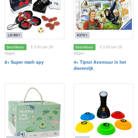
LS189/1
K370/1
€ 0.00 per 28
€ 0.00 per 28
Beschikbaar
Beschikbaar
dagen
dagen
8+ Super math spy
4+ Tiptoi Avontuur in het
dierenrijk