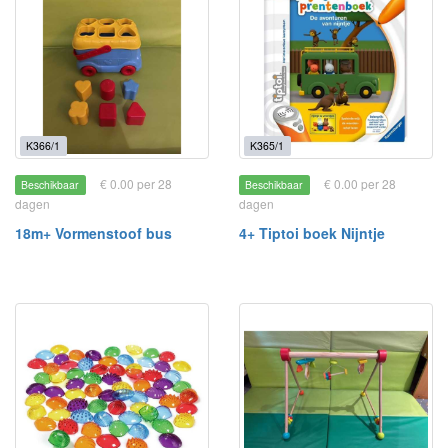
K366/1
K365/1
€ 0.00 per 28
€ 0.00 per 28
Beschikbaar
Beschikbaar
dagen
dagen
18m+ Vormenstoof bus
4+ Tiptoi boek Nijntje