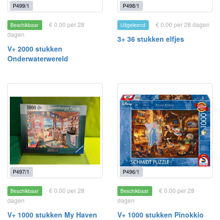
P499/1
P498/1
€ 0.00 per 28
€ 0.00 per 28 dagen
Beschikbaar
Uitgeleend
dagen
3+ 36 stukken elfjes
V+ 2000 stukken
Onderwaterwereld
P497/1
P496/1
€ 0.00 per 28
€ 0.00 per 28
Beschikbaar
Beschikbaar
dagen
dagen
V+ 1000 stukken My Haven
V+ 1000 stukken Pinokkio