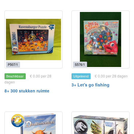
P507/1
S576/1
€ 0.00 per 28
€ 0.00 per 28 dagen
Beschikbaar
Uitgeleend
dagen
3+ Let's go fishing
8+ 300 stukken ruimte