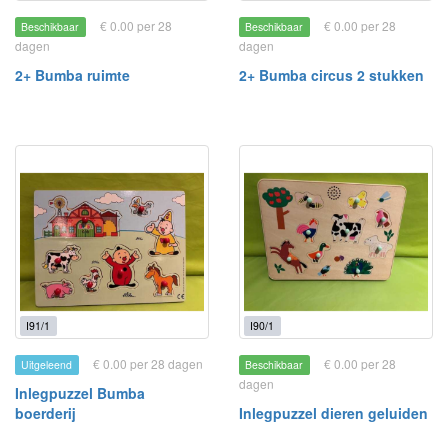
€ 0.00 per 28
€ 0.00 per 28
Beschikbaar
Beschikbaar
dagen
dagen
2+ Bumba ruimte
2+ Bumba circus 2 stukken
I91/1
I90/1
€ 0.00 per 28 dagen
€ 0.00 per 28
Uitgeleend
Beschikbaar
dagen
Inlegpuzzel Bumba
boerderij
Inlegpuzzel dieren geluiden