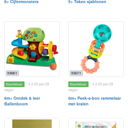
8+ Cijfermonsters
5+ Teken sjablonen
K368/1
K367/1
€ 0.00 per 28
€ 0.00 per 28
Beschikbaar
Beschikbaar
dagen
dagen
6m+ Ontdek & leer
0m+ Peek-a-boo rammelaar
Ballenboom
met kralen