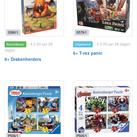
S580/1
S579/1
€ 0.00 per 28
€ 0.00 per 28 dagen
Beschikbaar
Uitgeleend
dagen
6+ T-rex panic
8+ Drakenherders
P506/1
P505/1