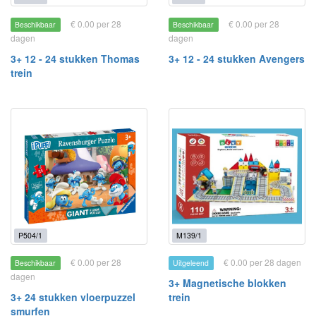
€ 0.00 per 28
€ 0.00 per 28
Beschikbaar
Beschikbaar
dagen
dagen
3+ 12 - 24 stukken Thomas
3+ 12 - 24 stukken Avengers
trein
P504/1
M139/1
€ 0.00 per 28
€ 0.00 per 28 dagen
Beschikbaar
Uitgeleend
dagen
3+ Magnetische blokken
3+ 24 stukken vloerpuzzel
trein
smurfen