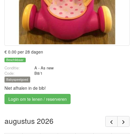
€ 0.00 per 28 dagen
Beschikbaar
Conditie:
A - As new
Code:
B8/1
Babyspeelgoed
Niet afhalen in de bib!
Login om te lenen / reserveren
augustus 2026