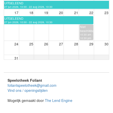
UITGELEEND
27 jun 2026, 10:00 - 22 aug 2026, 10:30
17
18
19
20
21
22
23
UITGELEEND
27 jun 2026, 10:00 - 22 aug 2026, 10:30
Niet
beschikbaar
10:30 am -
10:30 pm
24
25
26
27
28
29
30
31
Speelotheek Foliant
foliantspeelotheek@gmail.com
Vind ons / openingstijden
Mogelijk gemaakt door
The Lend Engine