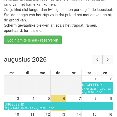
rand van het frame kan komen.
Zet je kind niet langer dan twintig minuten per dag in de loopstoel.
Stel de hoogte van het zitje zo in dat je kind net met de voeten bij
de grond kan.
Scherm gevaarlijke plekken af, zoals het trapgat, ramen,
openhaard, fornuis etc.
Login om te lenen / reserveren
augustus 2026
ma
di
wo
do
vr
za
zo
1
2
UITGELEEND
27 jun 2026, 10:00 - 22
aug 2026, 10:30
3
4
5
6
7
8
9
UITGELEEND
27 jun 2026, 10:00 - 22 aug 2026, 10:30
10
11
12
13
14
15
16