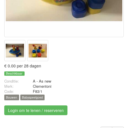
€ 0.00 per 28 dagen
Beschikbaar
Conditie:
A - As new
Merk:
Clementoni
Code:
F83/1
Bouwen
Babyspeelgoed
Login om te lenen / reserveren