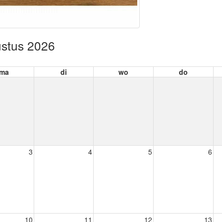
stus 2026
ma
di
wo
do
3
4
5
6
10
11
12
13