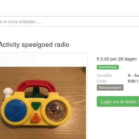
ctivity speelgoed radio
€ 0.00 per 28 dagen
Beschikbaar
Conditie:
A - A
Code:
K89/1
Babyspeelgoed
Login om te lenen 