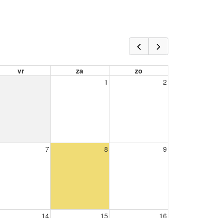
vr
za
zo
1
2
7
8
9
14
15
16