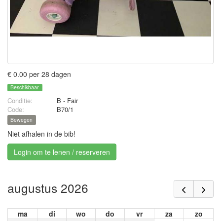
€ 0.00 per 28 dagen
Beschikbaar
Conditie:
B - Fair
Code:
B70/1
Bewegen
Niet afhalen in de bib!
Login om te lenen / reserveren
augustus 2026
ma
di
wo
do
vr
za
zo