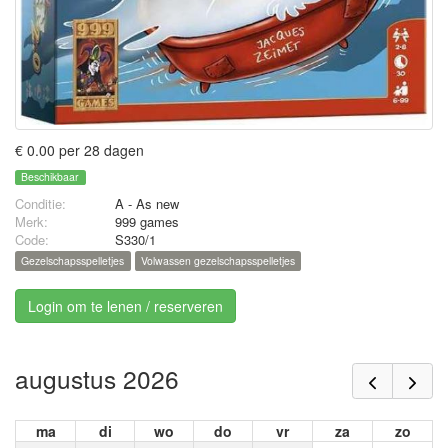
€ 0.00 per 28 dagen
Beschikbaar
Conditie:
A - As new
Merk:
999 games
Code:
S330/1
Gezelschapsspelletjes
Volwassen gezelschapsspelletjes
Login om te lenen / reserveren
augustus 2026
ma
di
wo
do
vr
za
zo