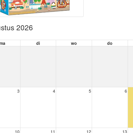
stus 2026
ma
di
wo
do
3
4
5
6
10
11
12
13