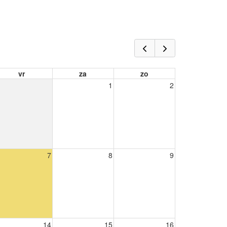
vr
za
zo
1
2
7
8
9
14
15
16