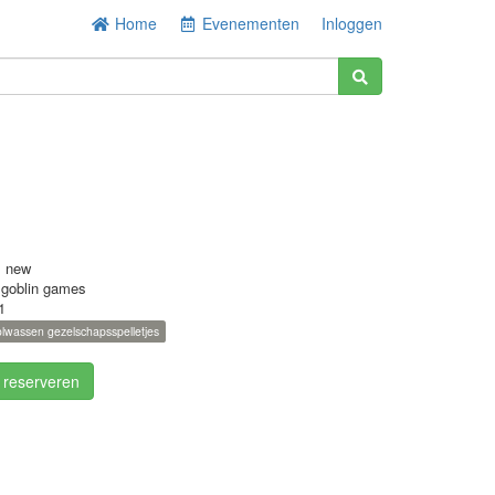
Home
Evenementen
Inloggen
s new
 goblin games
1
lwassen gezelschapsspelletjes
/ reserveren