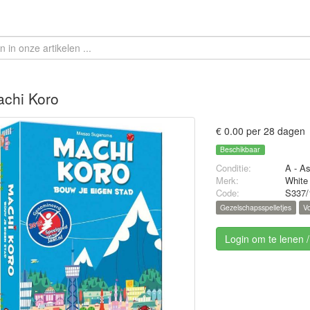
chi Koro
€ 0.00 per 28 dagen
Beschikbaar
Conditie:
A - A
Merk:
White
Code:
S337/
Gezelschapsspelletjes
Vo
Login om te lenen 