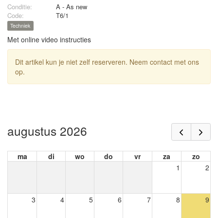
Conditie:
A - As new
Code:
T6/1
Techniek
Met online video instructies
Dit artikel kun je niet zelf reserveren. Neem contact met ons
op.
augustus 2026
ma
di
wo
do
vr
za
zo
1
2
3
4
5
6
7
8
9