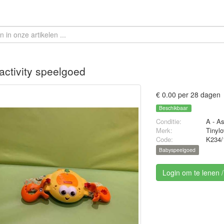
activity speelgoed
€ 0.00 per 28 dagen
Beschikbaar
Conditie:
A - A
Merk:
Tinyl
Code:
K234/
Babyspeelgoed
Login om te lenen 