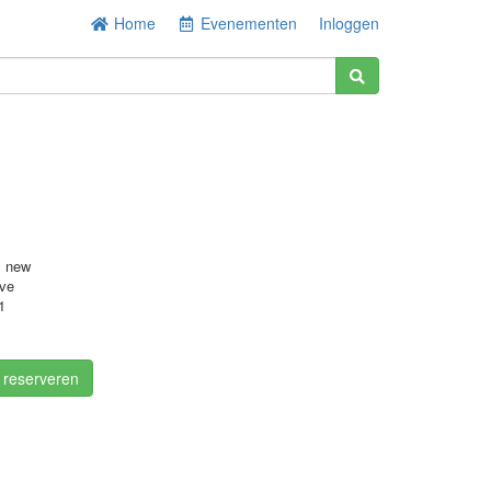
Home
Evenementen
Inloggen
s new
ove
1
/ reserveren