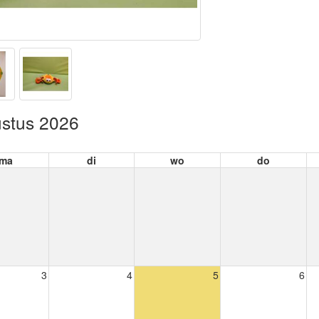
stus 2026
ma
di
wo
do
3
4
5
6