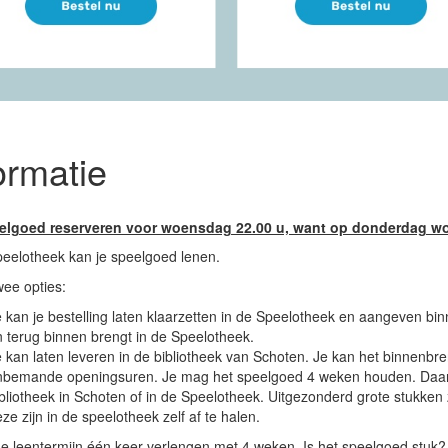
ormatie
elgoed reserveren voor woensdag 22.00 u, want op donderdag wor
peelotheek kan je speelgoed lenen.
twee opties:
 kan je bestelling laten klaarzetten in de Speelotheek en aangeven bi
 terug binnen brengt in de Speelotheek.
 kan laten leveren in de bibliotheek van Schoten. Je kan het binnenbr
nbemande openingsuren. Je mag het speelgoed 4 weken houden. Daarn
bliotheek in Schoten of in de Speelotheek. Uitgezonderd grote stukken 
ze zijn in de speelotheek zelf af te halen.
e leentermijn één keer verlengen met 4 weken. Is het speelgoed stuk