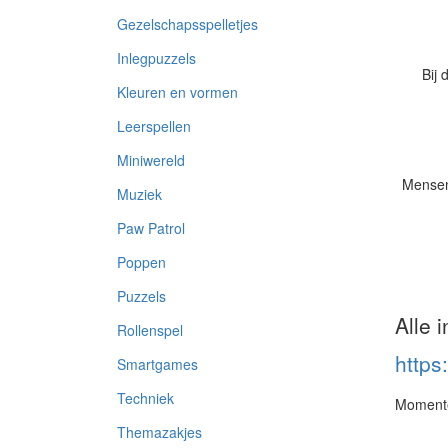
Gezelschapsspelletjes
Inlegpuzzels
Bij 
Kleuren en vormen
Leerspellen
Miniwereld
Mensen
Muziek
Paw Patrol
Poppen
Puzzels
Alle 
Rollenspel
https
Smartgames
Techniek
Momentee
Themazakjes