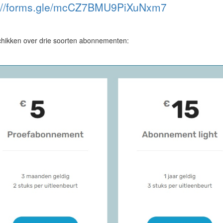
s://forms.gle/mcCZ7BMU9PiXuNxm7
hikken over drie soorten abonnementen: