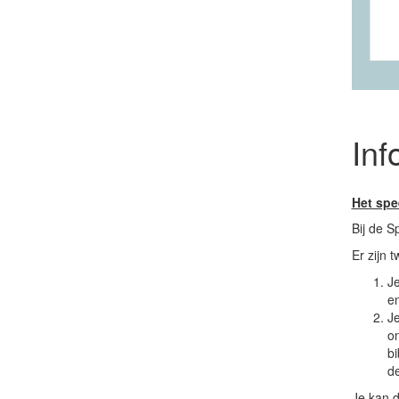
Inf
Het spe
Bij de S
Er zijn 
Je
en
Je
o
bi
de
Je kan d