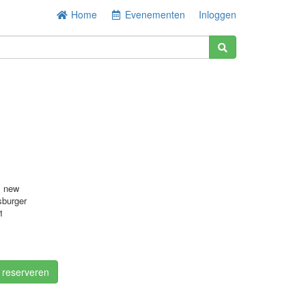
Home
Evenementen
Inloggen
s new
sburger
1
/ reserveren