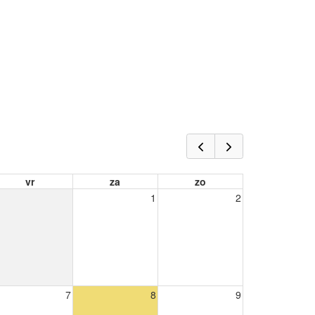
vr
za
zo
1
2
7
8
9