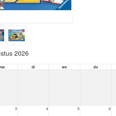
stus 2026
ma
di
wo
do
3
4
5
6