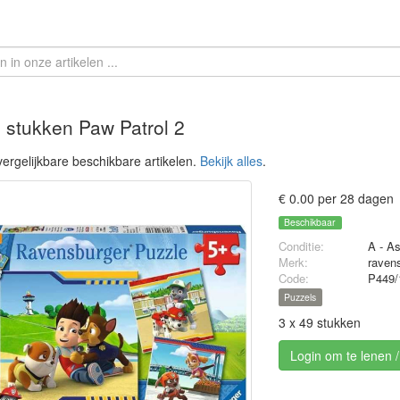
 stukken Paw Patrol 2
ergelijkbare beschikbare artikelen.
Bekijk alles
.
€ 0.00 per 28 dagen
Beschikbaar
Conditie:
A - A
Merk:
raven
Code:
P449/
Puzzels
3 x 49 stukken
Login om te lenen 