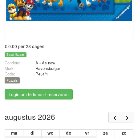
€ 0.00 per 28 dagen
Beschikbaar
Conditie:
A - As new
Merk:
Ravensburger
Code:
P451/1
Puzzels
Login om te lenen / reserveren
augustus 2026
ma
di
wo
do
vr
za
zo