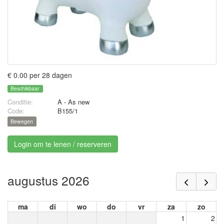
€ 0.00 per 28 dagen
Beschikbaar
Conditie:
A - As new
Code:
B155/1
Bewegen
Login om te lenen / reserveren
augustus 2026
ma
di
wo
do
vr
za
zo
1
2