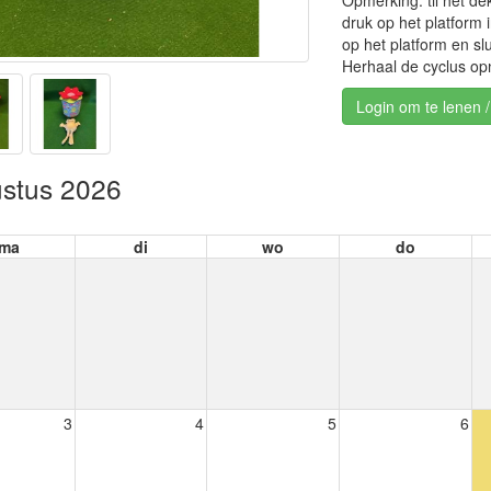
Opmerking: til het dek
druk op het platform i
op het platform en slu
Herhaal de cyclus op
Login om te lenen 
stus 2026
ma
di
wo
do
3
4
5
6