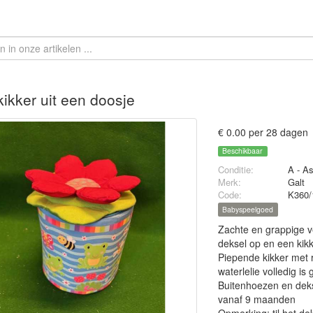
ikker uit een doosje
€ 0.00 per 28 dagen
Beschikbaar
Conditie:
A - A
Merk:
Galt
Code:
K360/
Babyspeelgoed
Zachte en grappige ve
deksel op en een kikk
Piepende kikker met 
waterlelie volledig i
Buitenhoezen en dek
vanaf 9 maanden