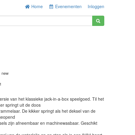
Home
Evenementen
Inloggen
s new
1
rsie van het klassieke jack-in-a-box speelgoed. Til het
er springt uit de doos
rammelaar. De kikker springt als het deksel van de
s geopend
sels zijn afneembaar en machinewasbaar. Geschikt