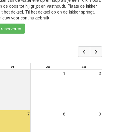
sel van de waterlelie op en stop als je een "klik" hoort,
n de doos tot hij grijpt en vasthoudt. Plaats de kikker
it het deksel. Til het deksel op en de kikker springt.
nieuw voor continu gebruik
/ reserveren
vr
za
zo
1
2
7
8
9